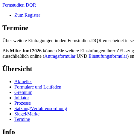
Skip
Fernstudien DQR
to
Zum Register
content
Termine
Über weitere Eintragungen in den Fernstudien-DQR entscheidet in se
Bis
Mitte Juni 2026
können Sie weitere Einstufungen ihrer ZFU-zuge
ausschließlich online (
Antragsformular
UND
Einstufungsformular
) e
Übersicht
Aktuelles
Formulare und Leitfaden
Gremium
Initiator
Prozesse
Satzung/Verfahrensordnung
Siegel/Marke
Termine
Info