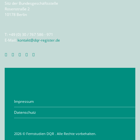
Sitz der Bundesgeschäftsstelle
Rosenstraße 2
10178 Berlin
T: +49 (0) 30 / 767 586 - 971
E-Mail:
kontakt@dqr-register.de
Impressum
Datenschutz
2026 ©
Fernstudien DQR
. Alle Rechte vorbehalten.